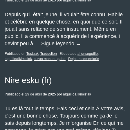
Depuis qu’il était jeune, il voulait être connu. Habile
et célèbre en quelque chose, en quoi que ce soit. Il
jouait sans relâche de son instrument. Même en
public, il a commencé à acquérir de l’expérience. Il
devint peu à …
Sigue leyendo
→
Publicado en
Testuak
,
Traduction
|
Etiquetado
alfonsoguillo
,
alguilloalkimistak
,
burua makurtu gabe
|
Deja un comentario
Nire esku (fr)
Publicado el
29 de abril de 2025
por
alguilloallkimistak
Tu es là tout le temps. Fais ceci et cela À votre avis,
c’est une bonne chose. Toujours comme ça Je le
sais depuis longtemps. Je m’organise En ce qui me