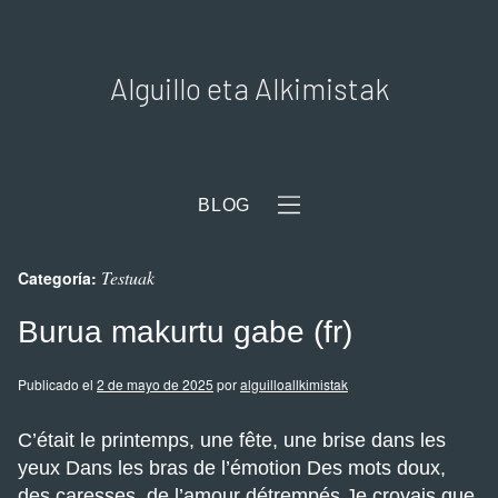
Alguillo eta Alkimistak
BLOG
Testuak
Categoría:
Burua makurtu gabe (fr)
Publicado el
2 de mayo de 2025
por
alguilloallkimistak
C’était le printemps, une fête, une brise dans les
yeux Dans les bras de l’émotion Des mots doux,
des caresses, de l’amour détrempés Je croyais que