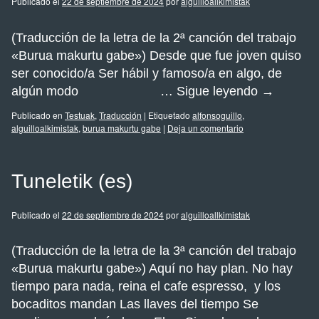
Publicado el
22 de septiembre de 2024
por
alguilloallkimistak
(Traducción de la letra de la 2ª canción del trabajo
«Burua makurtu gabe») Desde que fue joven quiso
ser conocido/a Ser hábil y famoso/a en algo, de
algún modo …
Sigue leyendo
→
Publicado en
Testuak
,
Traducción
|
Etiquetado
alfonsoguillo
,
alguilloalkimistak
,
burua makurtu gabe
|
Deja un comentario
Tuneletik (es)
Publicado el
22 de septiembre de 2024
por
alguilloallkimistak
(Traducción de la letra de la 3ª canción del trabajo
«Burua makurtu gabe») Aquí no hay plan. No hay
tiempo para nada, reina el cafe espresso, y los
bocaditos mandan Las llaves del tiempo Se