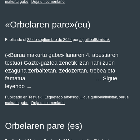
makurtu gabe
|
Deja un comentario
«Orbelaren pare»(eu)
Publicado el
22 de septiembre de 2024
por
alguilloallkimistak
(«Burua makurtu gabe» lanaren 4. abestiaren
testua) Gazte-gaztea zenetik izan nahi zuen
ezaguna zerbaitetan, zedozertan, trebea eta
famatua …
Sigue
leyendo
→
Publicado en
Testuak
|
Etiquetado
alfonsoguillo
,
alguilloalkimistak
,
burua
makurtu gabe
|
Deja un comentario
Orbelaren pare (es)