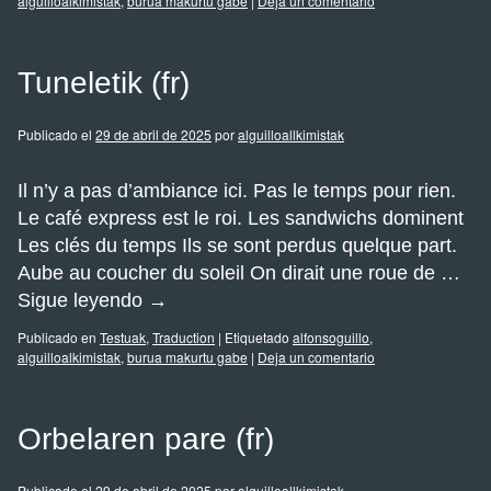
alguilloalkimistak
,
burua makurtu gabe
|
Deja un comentario
Tuneletik (fr)
Publicado el
29 de abril de 2025
por
alguilloallkimistak
Il n’y a pas d’ambiance ici. Pas le temps pour rien.
Le café express est le roi. Les sandwichs dominent
Les clés du temps Ils se sont perdus quelque part.
Aube au coucher du soleil On dirait une roue de …
Sigue leyendo
→
Publicado en
Testuak
,
Traduction
|
Etiquetado
alfonsoguillo
,
alguilloalkimistak
,
burua makurtu gabe
|
Deja un comentario
Orbelaren pare (fr)
Publicado el
29 de abril de 2025
por
alguilloallkimistak