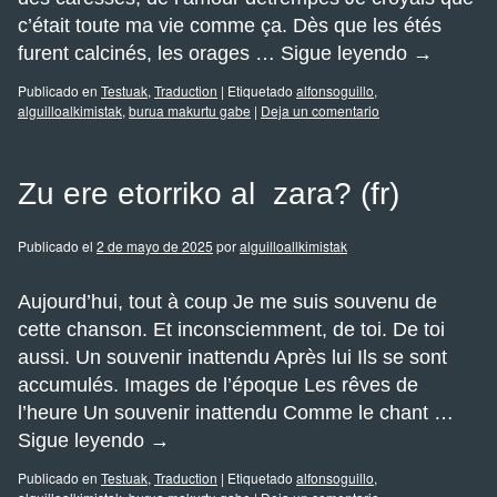
c’était toute ma vie comme ça. Dès que les étés
furent calcinés, les orages …
Sigue leyendo
→
Publicado en
Testuak
,
Traduction
|
Etiquetado
alfonsoguillo
,
alguilloalkimistak
,
burua makurtu gabe
|
Deja un comentario
Zu ere etorriko al zara? (fr)
Publicado el
2 de mayo de 2025
por
alguilloallkimistak
Aujourd’hui, tout à coup Je me suis souvenu de
cette chanson. Et inconsciemment, de toi. De toi
aussi. Un souvenir inattendu Après lui Ils se sont
accumulés. Images de l’époque Les rêves de
l’heure Un souvenir inattendu Comme le chant …
Sigue leyendo
→
Publicado en
Testuak
,
Traduction
|
Etiquetado
alfonsoguillo
,