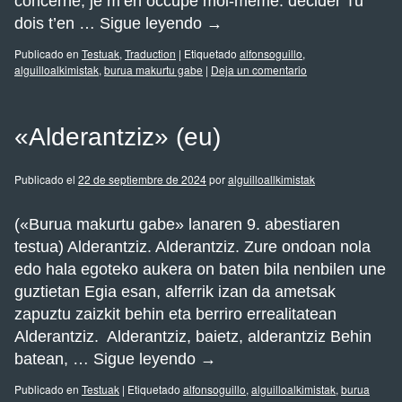
concerne, je m’en occupe moi-même. décider Tu
dois t’en …
Sigue leyendo
→
Publicado en
Testuak
,
Traduction
|
Etiquetado
alfonsoguillo
,
alguilloalkimistak
,
burua makurtu gabe
|
Deja un comentario
«Alderantziz» (eu)
Publicado el
22 de septiembre de 2024
por
alguilloallkimistak
(«Burua makurtu gabe» lanaren 9. abestiaren
testua) Alderantziz. Alderantziz. Zure ondoan nola
edo hala egoteko aukera on baten bila nenbilen une
guztietan Egia esan, alferrik izan da ametsak
zapuztu zaizkit behin eta berriro errealitatean
Alderantziz. Alderantziz, baietz, alderantziz Behin
batean, …
Sigue leyendo
→
Publicado en
Testuak
|
Etiquetado
alfonsoguillo
,
alguilloalkimistak
,
burua