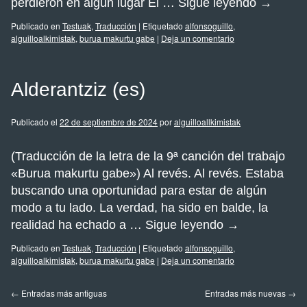
perdieron en algún lugar El …
Sigue leyendo
→
Publicado en
Testuak
,
Traducción
|
Etiquetado
alfonsoguillo
,
alguilloalkimistak
,
burua makurtu gabe
|
Deja un comentario
Alderantziz (es)
Publicado el
22 de septiembre de 2024
por
alguilloallkimistak
(Traducción de la letra de la 9ª canción del trabajo
«Burua makurtu gabe») Al revés. Al revés. Estaba
buscando una oportunidad para estar de algún
modo a tu lado. La verdad, ha sido en balde, la
realidad ha echado a …
Sigue leyendo
→
Publicado en
Testuak
,
Traducción
|
Etiquetado
alfonsoguillo
,
alguilloalkimistak
,
burua makurtu gabe
|
Deja un comentario
←
Entradas más antiguas
Entradas más nuevas
→