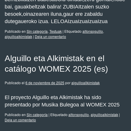
bai, gauakbeltzak balira! ZUBIAItzalen suzko
besoek,oinazearen iluna,gaur ere zabaldu
dutegaueroko izua. LELOAIzuaIzuaIzuaIzua
Publicado en
Sin categoría
,
Testuak
|
Etiquetado
alfonsoguillo
,
alguilloalkimistak
|
Deja un comentario
Alguillo eta Alkimistak en el
catálogo WOMEX 2025 (es)
Publicado el
6 de noviembre de 2025
por
alguilloallkimistak
El proyecto Alguillo eta Alkimistak ha sido
presentado por Musika Bulegoa al WOMEX 2025
Publicado en
Sin categoría
|
Etiquetado
alfonsoguillo
,
alguilloalkimistak
|
Deja un comentario