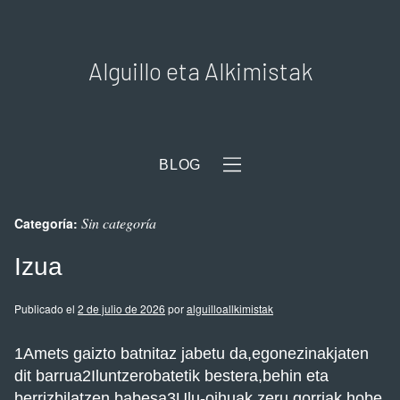
Alguillo eta Alkimistak
BLOG
Sin categoría
Categoría:
Izua
Publicado el
2 de julio de 2026
por
alguilloallkimistak
1Amets gaizto batnitaz jabetu da,egonezinakjaten
dit barrua2Iluntzerobatetik bestera,behin eta
berrizbilatzen babesa3Ulu-oihuak,zeru gorriak,hobe