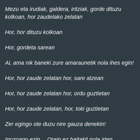
Mezu eta irudiak, galdera, iritziak, gorde dituzu
kolkoan, hor zaudelako zelatan
Hor, hor dituzu kolkoan
Hor, gordeta sarean
Ai, ama nik baneki zure amaraunetik nola ihes egin!
Hor, hor zaude zelatan hor, sare atzean
Hor, hor zaude zelatan hor, ordu guztietan
Hor, hor zaude zelatan, hor, toki guztietan
Zer egingo ote duzu nire gauza denekin!
Inozoago ezin… Orain ez baitakit nola irten