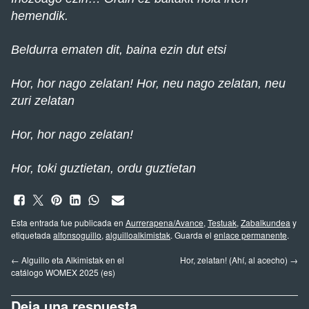
hemendik.
Beldurra ematen dit, baina ezin dut etsi
Hor, hor nago zelatan! Hor, neu nago zelatan, neu
zuri zelatan
Hor, hor nago zelatan!
Hor, toki guztietan, ordu guztietan
Esta entrada fue publicada en
Aurrerapena/Avance
,
Testuak
,
Zabalkundea
y
etiquetada
alfonsoguillo
,
alguilloalkimistak
. Guarda el
enlace permanente
.
←
Alguillo eta Alkimistak en el
Hor, zelatan! (Ahí, al acecho)
→
catálogo WOMEX 2025 (es)
Deja una respuesta