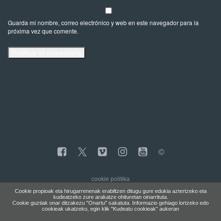
Guarda mi nombre, correo electrónico y web en este navegador para la
próxima vez que comente.
cookie politika
Cookie propioak eta hirugarrenenak erabiltzen ditugu gure edukia aztertzeko eta
kudeatzeko zure arakatze ohituretan oinarrituta.
Cookie guztiak onar ditzakezu "Onartu" sakatuta. Informazio gehiago lortzeko edo
cookieak ukatzeko, egin klik "Kudeatu cookieak" aukeran