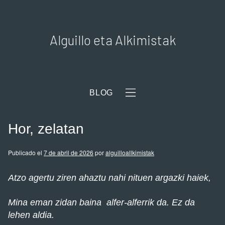
Alguillo eta Alkimistak
BLOG
Hor, zelatan
Publicado el
7 de abril de 2026
por
alguilloallkimistak
Atzo agertu ziren ahaztu nahi nituen argazki haiek,
Mina eman zidan baina alfer-alferrik da. Ez da
lehen aldia.