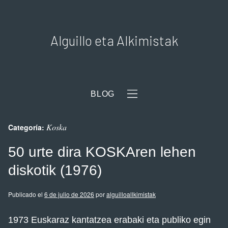
Alguillo eta Alkimistak
BLOG
Koska
Categoría:
50 urte dira KOSKAren lehen
diskotik (1976)
Publicado el
6 de julio de 2026
por
alguilloallkimistak
1973 Euskaraz kantatzea erabaki eta publiko egin