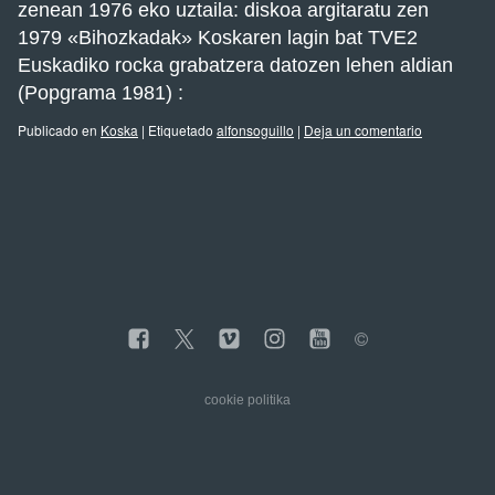
zenean 1976 eko uztaila: diskoa argitaratu zen
1979 «Bihozkadak» Koskaren lagin bat TVE2
Euskadiko rocka grabatzera datozen lehen aldian
(Popgrama 1981) :
Publicado en
Koska
|
Etiquetado
alfonsoguillo
|
Deja un comentario
cookie politika