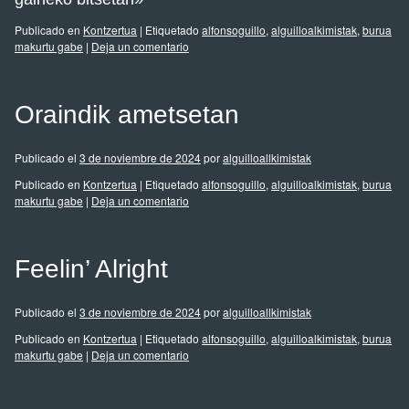
Publicado en
Kontzertua
|
Etiquetado
alfonsoguillo
,
alguilloalkimistak
,
burua
makurtu gabe
|
Deja un comentario
Oraindik ametsetan
Publicado el
3 de noviembre de 2024
por
alguilloallkimistak
Publicado en
Kontzertua
|
Etiquetado
alfonsoguillo
,
alguilloalkimistak
,
burua
makurtu gabe
|
Deja un comentario
Feelin’ Alright
Publicado el
3 de noviembre de 2024
por
alguilloallkimistak
Publicado en
Kontzertua
|
Etiquetado
alfonsoguillo
,
alguilloalkimistak
,
burua
makurtu gabe
|
Deja un comentario