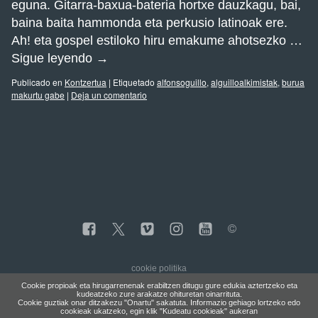
eguna. Gitarra-baxua-bateria hortxe dauzkagu, bai,
baina baita hammonda eta perkusio latinoak ere.
Ah! eta gospel estiloko hiru emakume ahotsezko …
Sigue leyendo
→
Publicado en
Kontzertua
|
Etiquetado
alfonsoguillo
,
alguilloalkimistak
,
burua
makurtu gabe
|
Deja un comentario
cookie politika
Cookie propioak eta hirugarrenenak erabiltzen ditugu gure edukia aztertzeko eta
kudeatzeko zure arakatze ohituretan oinarrituta.
Cookie guztiak onar ditzakezu "Onartu" sakatuta. Informazio gehiago lortzeko edo
cookieak ukatzeko, egin klik "Kudeatu cookieak" aukeran