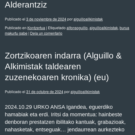
Alderantziz
Publicado el
3 de noviembre de 2024
por
alguilloallkimistak
Publicado en
Kontzertua
|
Etiquetado
alfonsoguillo
,
alguilloalkimistak
,
burua
makurtu gabe
|
Deja un comentario
Zortzikoaren indarra (Alguillo &
Alkimistak taldearen
zuzenekoaren kronika) (eu)
Publicado el
31 de octubre de 2024
por
alguilloallkimistak
2024.10.29 URKO ANSA Igandea, eguerdiko
hamabiak eta erdi. Iritsi da momentua: hainbeste
denboran prestatzen ibilitako kantuak, grabazioak,
nahasketak, entseguak… jendaurrean aurkezteko