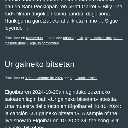
hau da Sam Peckinpah-ren «Patt Garret & Billy The
Kid» filmari dagokion soinu bandari dagokiona.
Hunkigarria guretzat eta ahalik eta mimo …
Sigue
leyendo
→
Publicado en
Kontzertua
|
Etiquetado
alfonsoguillo
,
alguilloalkimistak
,
burua
makurtu gabe
|
Deja un comentario
Ur gaineko bitsetan
Publicado el
3 de noviembre de 2024
por
alguilloallkimistak
Elgoibarren 2024-10-20an egindako zuzeneko
saioaren lagin bat: «Ur gaineko bitsetan» abestia.
Una muestra del directo en Elgoibar el 20-10-2024:
la canción «Ur gaineko bitsetan». A sample of the
live show in Elgoibar on 10-20-2024: the song «Ur
gaineko bitsetan»