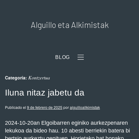
Alguillo eta Alkimistak
BLOG
Kontzertua
Categoría:
Iluna nitaz jabetu da
Publicado el
9 de febrero de 2025
por
alguilloallkimistak
2024-10-20an Elgoibarren eginiko aurkezpenaren
lekukoa da bideo hau. 10 abesti berriekin batera bi
bertsio aurkeztu genituen. Horietako bat honako