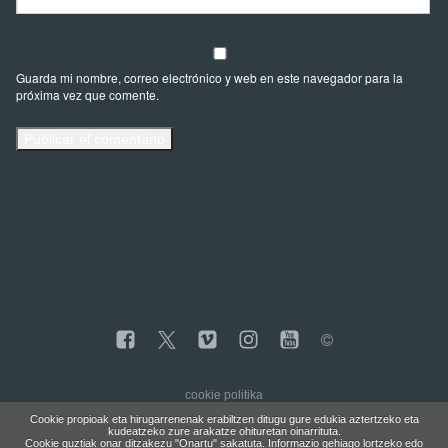
Guarda mi nombre, correo electrónico y web en este navegador para la
próxima vez que comente.
cookie politika
Cookie propioak eta hirugarrenenak erabiltzen ditugu gure edukia aztertzeko eta
kudeatzeko zure arakatze ohituretan oinarrituta.
Cookie guztiak onar ditzakezu "Onartu" sakatuta. Informazio gehiago lortzeko edo