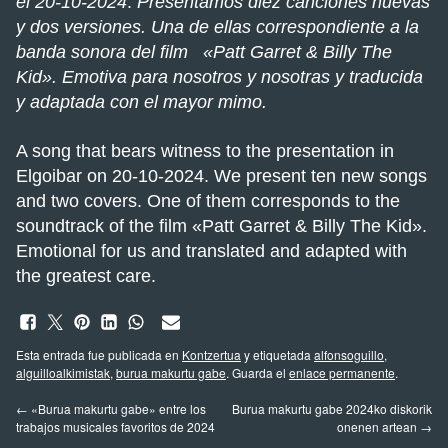
el 20-10-2024
.
Presentamos diez canciones nuevas
y dos versiones. Una de ellas correspondiente a la
banda sonora del film «Patt Garret & Billy The
Kid». Emotiva para nosotros y nosotras y traducida
y adaptada con el mayor mimo.
A song that bears witness to the presentation in
Elgoibar on 20-10-2024. We present ten new songs
and two covers. One of them corresponds to the
soundtrack of the film «Patt Garret & Billy The Kid».
Emotional for us and translated and adapted with
the greatest care.
Esta entrada fue publicada en
Kontzertua
y etiquetada
alfonsoguillo
,
alguilloalkimistak
,
burua makurtu gabe
. Guarda el
enlace permanente
.
←
«Burua makurtu gabe» entre los
Burua makurtu gabe 2024ko diskorik
trabajos musicales favoritos de 2024
onenen artean
→