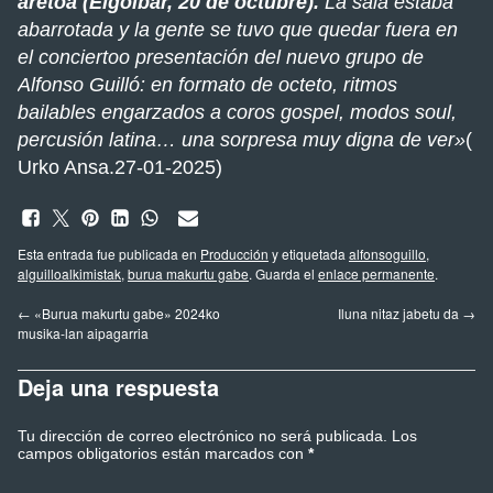
aretoa (Elgoibar, 20 de octubre).
La sala estaba
abarrotada y la gente se tuvo que quedar fuera en
el conciertoo presentación del nuevo grupo de
Alfonso Guilló: en formato de octeto, ritmos
bailables engarzados a coros gospel, modos soul,
percusión latina… una sorpresa muy digna de ver»
(
Urko Ansa.27-01-2025)
Esta entrada fue publicada en
Producción
y etiquetada
alfonsoguillo
,
alguilloalkimistak
,
burua makurtu gabe
. Guarda el
enlace permanente
.
←
«Burua makurtu gabe» 2024ko
Iluna nitaz jabetu da
→
musika-lan aipagarria
Deja una respuesta
Tu dirección de correo electrónico no será publicada.
Los
campos obligatorios están marcados con
*