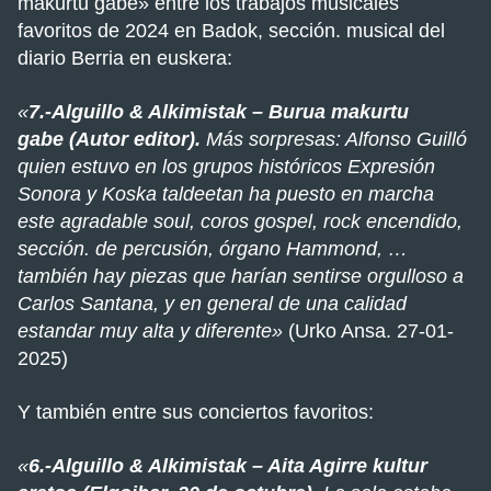
makurtu gabe» entre los trabajos musicales
favoritos de 2024 en Badok, sección. musical del
diario Berria en euskera:
«
7.-Alguillo & Alkimistak – Burua makurtu
gabe (Autor editor).
Más sorpresas: Alfonso Guilló
quien estuvo en los grupos históricos Expresión
Sonora y Koska taldeetan ha puesto en marcha
este agradable soul, coros gospel, rock encendido,
sección. de percusión, órgano Hammond, …
también hay piezas que harían sentirse orgulloso a
Carlos Santana, y en general de una calidad
estandar muy alta y diferente»
(Urko Ansa. 27-01-
2025)
Y también entre sus conciertos favoritos:
«
6.-Alguillo & Alkimistak – Aita Agirre kultur