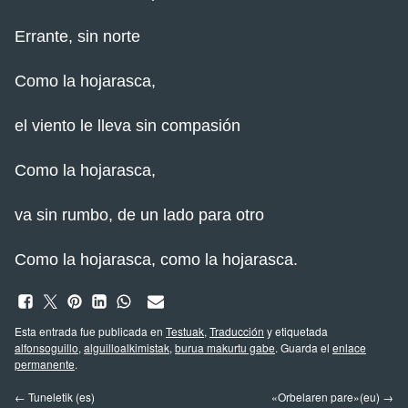
Errante, sin norte
Como la hojarasca,
el viento le lleva sin compasión
Como la hojarasca,
va sin rumbo, de un lado para otro
Como la hojarasca, como la hojarasca.
Esta entrada fue publicada en
Testuak
,
Traducción
y etiquetada
alfonsoguillo
,
alguilloalkimistak
,
burua makurtu gabe
. Guarda el
enlace
permanente
.
←
Tuneletik (es)
«Orbelaren pare»(eu)
→