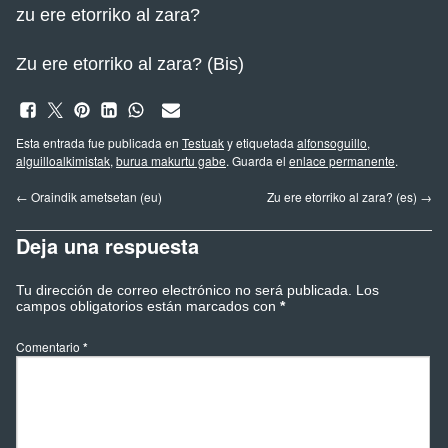
zu ere etorriko al zara?
Zu ere etorriko al zara? (Bis)
Esta entrada fue publicada en
Testuak
y etiquetada
alfonsoguillo
,
alguilloalkimistak
,
burua makurtu gabe
. Guarda el
enlace permanente
.
←
Oraindik ametsetan (eu)
Zu ere etorriko al zara? (es)
→
Deja una respuesta
Tu dirección de correo electrónico no será publicada.
Los
campos obligatorios están marcados con
*
Comentario
*