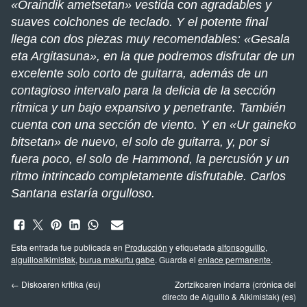
«Oraindik ametsetan» vestida con agradables y
suaves colchones de teclado. Y el potente final
llega con dos piezas muy recomendables: «Gesala
eta Argitasuna», en la que podremos disfrutar de un
excelente solo corto de guitarra, además de un
contagioso intervalo para la delicia de la sección
rítmica y un bajo expansivo y penetrante. También
cuenta con una sección de viento. Y en «Ur gaineko
bitsetan» de nuevo, el solo de guitarra, y, por si
fuera poco, el solo de Hammond, la percusión y un
ritmo intrincado completamente disfrutable. Carlos
Santana estaría orgulloso.
Esta entrada fue publicada en
Producción
y etiquetada
alfonsoguillo
,
alguilloalkimistak
,
burua makurtu gabe
. Guarda el
enlace permanente
.
←
Diskoaren kritika (eu)
Zortzikoaren indarra (crónica del
directo de Alguillo & Alkimistak) (es)