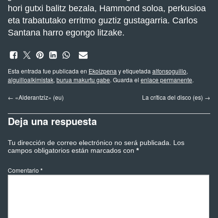
hori gutxi balitz bezala, Hammond soloa, perkusioa
eta trabatutako erritmo guztiz gustagarria. Carlos
Santana harro egongo litzake.
Esta entrada fue publicada en
Ekoizpena
y etiquetada
alfonsoguillo
,
alguilloalkimistak
,
burua makurtu gabe
. Guarda el
enlace permanente
.
←
«Alderantziz» (eu)
La crítica del disco (es)
→
Deja una respuesta
Tu dirección de correo electrónico no será publicada.
Los
campos obligatorios están marcados con
*
Comentario
*