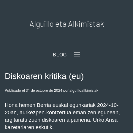
Alguillo eta Alkimistak
BLOG
Diskoaren kritika (eu)
Publicado el
31 de octubre de 2024
por
alguilloallkimistak
Hona hemen Berria euskal egunkariak 2024-10-
20an, aurkezpen-kontzertua eman zen egunean,
argitaratu zuen diskoaren aipamena, Urko Ansa
kazetariaren eskutik.