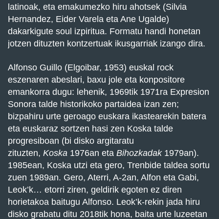
latinoak, eta emakumezko hiru ahotsek (Silvia
Hernandez, Eider Varela eta Ane Ugalde)
dakarkigute soul izpiritua. Formatu handi honetan
jotzen dituzten kontzertuak ikusgarriak izango dira.
Alfonso Guillo (Elgoibar, 1953) euskal rock
eszenaren abeslari, baxu jole eta konpositore
emankorra dugu: lehenik, 1969tik 1971ra Expresion
Sonora talde historikoko partaidea izan zen;
bizpahiru urte geroago euskara ikastearekin batera
eta euskaraz sortzen hasi zen Koska talde
progresiboan (bi disko argitaratu
zituzten,
Koska
1976an eta
Bihozkadak
1979an).
1985ean, Koska utzi eta gero, Trenbide taldea sortu
zuen 1989an. Gero, Aterri, A-2an, Alfon eta Gabi,
Leok’k… etorri ziren, geldirik egoten ez diren
horietakoa baitugu Alfonso. Leok’k-rekin jada hiru
disko grabatu ditu 2018tik hona, baita urte luzeetan