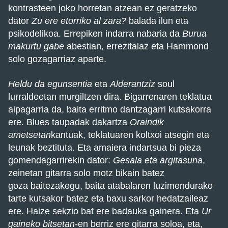
kontrasteen joko horretan atzean ez geratzeko
dator
Zu ere etorriko al zara?
balada ilun eta
psikodelikoa. Errepiken indarra nabaria da
Burua
makurtu gabe
abestian, errezitalaz eta Hammond
solo gozagarriaz aparte.
H
eldu da egunsentia
eta
Alderantziz
soul
lurraldeetan murgiltzen dira. Bigarrenaren teklatua
aipagarria da, baita erritmo dantzagarri kutsakorra
ere. Blues taupadak dakartza
Oraindik
ametsetan
kantuak, teklatuaren koltxoi atsegin eta
leunak beztituta. Eta amaiera indartsua bi pieza
gomendagarrirekin dator:
Gesala eta argitasuna
,
zeinetan gitarra solo motz bikain batez
goza baitezakegu, baita atabalaren luzimendurako
tarte kutsakor batez eta baxu sarkor hedatzaileaz
ere. Haize sekzio bat ere badauka gainera. Eta
Ur
gaineko bitsetan
-en berriz ere gitarra soloa, eta,