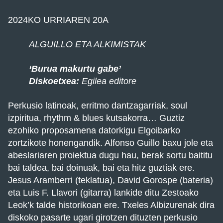
2024KO URRIAREN 20A
ALGUILLO ETA ALKIMISTAK
‘Burua makurtu gabe’
Diskoetxea:
Egilea editore
Perkusio latinoak, erritmo dantzagarriak, soul
izpiritua, rhythm & blues kutsakorra… Guztiz
ezohiko proposamena datorkigu Elgoibarko
zortzikote honengandik. Alfonso Guillo baxu jole eta
abeslariaren proiektua dugu hau, berak sortu baititu
bai taldea, bai doinuak, bai eta hitz guztiak ere.
Jesus Aramberri (teklatua), David Gorospe (bateria)
eta Luis F. Llavori (gitarra) lankide ditu Zestoako
Leok’k talde historikoan ere. Txeles Albizurenak dira
diskoko pasarte ugari girotzen dituzten perkusio