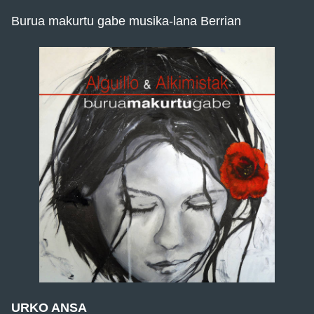
Burua makurtu gabe musika-lana Berrian
URKO ANSA