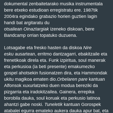
dokumental zenbaitetarako musika instrumentala
bere etxeko estudioan erregistratu ere. 1987tik
2004ra egindako grabazio horien guztien lagin
handi bat argitaratu du
otsailean
Oinaztargiak
izeneko diskoan, bere
Bandcamp orrian topatuko duzuena.
Lotsagabe eta fresko hasten da diskoa
Nire
esku
ausartean, erritmo dantzagarri, ebakitzaile eta
frenetikoak direla eta. Funk izpiritua, soul manerak
eta perkusioa (ia beti presente) emakumezko
gospel ahotsekin fusionatzen dira, eta Hammondak
ukitu magikoa ematen dio.
Orbelaren pare
kantuan
Alfonsok xuxurlatzeko duen modua bereziki da
pizgarria eta iradokitzailea. Gainera, errepika
borobila dauka, soul koruak eta perkusio latinoa
ahantzi gabe noski.
Tuneletik
kantuan Gorospek
atabalei egurra emateko aukera dauka apur bat, eta