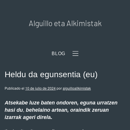
Alguillo eta Alkimistak
BLOG
Heldu da egunsentia (eu)
Publicado el
10 de julio de 2024
por
alguilloallkimistak
Atsekabe luze baten ondoren,
eguna urratzen
hasi du
,
behelaino artean, oraindik zeruan
izarrak ageri direl
a.