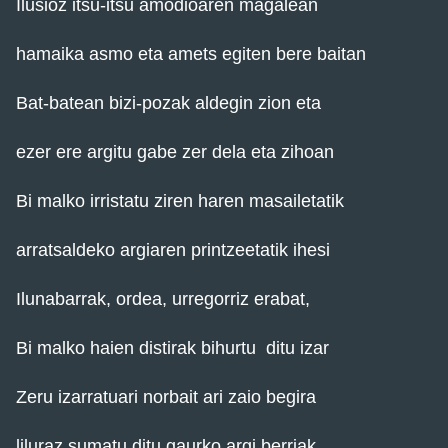
Ilusioz itsu-itsu amodioaren magalean
hamaika asmo eta amets egiten bere baitan
Bat-batean bizi-pozak aldegin zion eta
ezer ere argitu gabe zer dela eta zihoan
Bi malko irristatu ziren haren masailetatik
arratsaldeko argiaren printzeetatik ihesi
Ilunabarrak, ordea, urregorriz erabat,
Bi malko haien distirak bihurtu ditu izar
Zeru izarratuari norbait ari zaio begira
liluraz sumatu ditu gaurko argi berriak